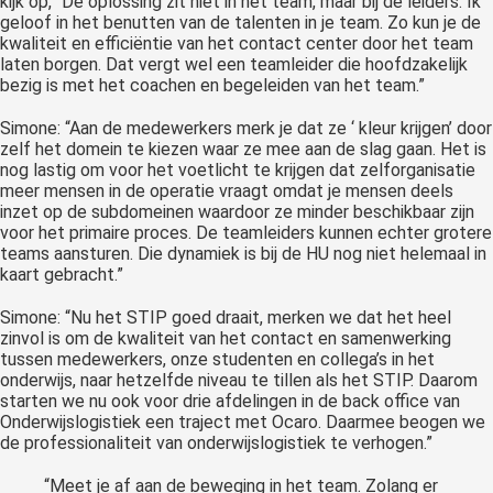
kijk op, “De oplossing zit niet in het team, maar bij de leiders. Ik
geloof in het benutten van de talenten in je team. Zo kun je de
kwaliteit en efficiëntie van het contact center door het team
laten borgen. Dat vergt wel een teamleider die hoofdzakelijk
bezig is met het coachen en begeleiden van het team.”
Simone: “Aan de medewerkers merk je dat ze ‘ kleur krijgen’ door
zelf het domein te kiezen waar ze mee aan de slag gaan. Het is
nog lastig om voor het voetlicht te krijgen dat zelforganisatie
meer mensen in de operatie vraagt omdat je mensen deels
inzet op de subdomeinen waardoor ze minder beschikbaar zijn
voor het primaire proces. De teamleiders kunnen echter grotere
teams aansturen. Die dynamiek is bij de HU nog niet helemaal in
kaart gebracht.”
Simone: “Nu het STIP goed draait, merken we dat het heel
zinvol is om de kwaliteit van het contact en samenwerking
tussen medewerkers, onze studenten en collega’s in het
onderwijs, naar hetzelfde niveau te tillen als het STIP. Daarom
starten we nu ook voor drie afdelingen in de back office van
Onderwijslogistiek een traject met Ocaro. Daarmee beogen we
de professionaliteit van onderwijslogistiek te verhogen.”
“Meet je af aan de beweging in het team. Zolang er