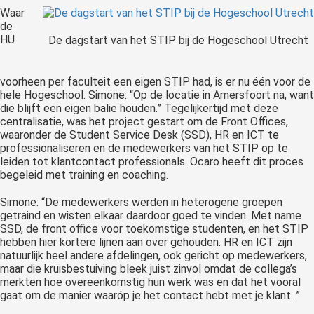
Waar
de
HU
De dagstart van het STIP bij de Hogeschool Utrecht
voorheen per faculteit een eigen STIP had, is er nu één voor de
hele Hogeschool. Simone: “Op de locatie in Amersfoort na, want
die blijft een eigen balie houden.” Tegelijkertijd met deze
centralisatie, was het project gestart om de Front Offices,
waaronder de Student Service Desk (SSD), HR en ICT te
professionaliseren en de medewerkers van het STIP op te
leiden tot klantcontact professionals. Ocaro heeft dit proces
begeleid met training en coaching.
Simone: “De medewerkers werden in heterogene groepen
getraind en wisten elkaar daardoor goed te vinden. Met name
SSD, de front office voor toekomstige studenten, en het STIP
hebben hier kortere lijnen aan over gehouden. HR en ICT zijn
natuurlijk heel andere afdelingen, ook gericht op medewerkers,
maar die kruisbestuiving bleek juist zinvol omdat de collega’s
merkten hoe overeenkomstig hun werk was en dat het vooral
gaat om de manier waaróp je het contact hebt met je klant. ”