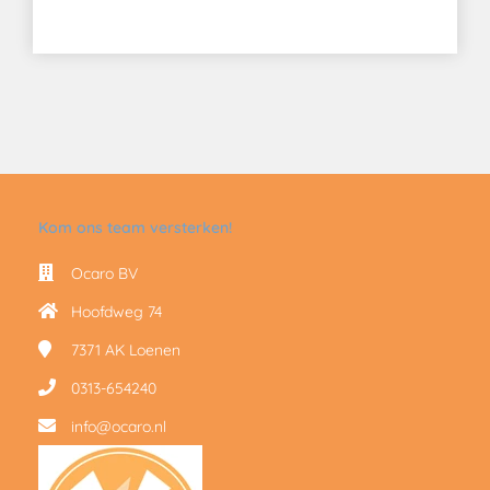
Kom ons team versterken!
Ocaro BV
Hoofdweg 74
7371 AK
Loenen
0313-654240
info@ocaro.nl