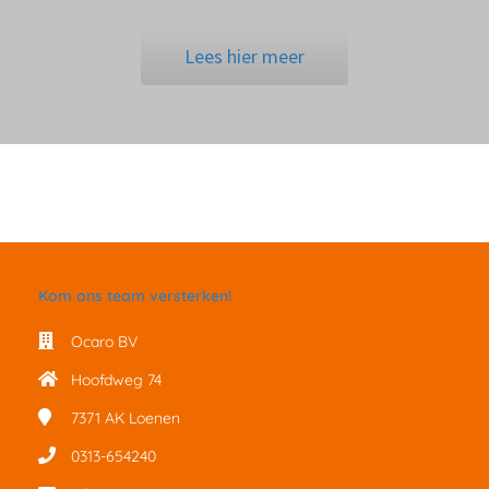
Lees hier meer
Kom ons team versterken!
Ocaro BV
Hoofdweg 74
7371 AK
Loenen
0313-654240