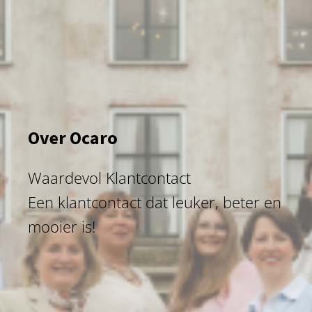
Over Ocaro
Waardevol Klantcontact
Een klantcontact dat leuker, beter en
mooier is!