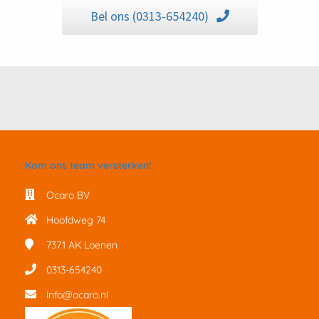
Bel ons (0313-654240)
Kom ons team versterken!
Ocaro BV
Hoofdweg 74
7371 AK
Loenen
0313-654240
info@ocaro.nl