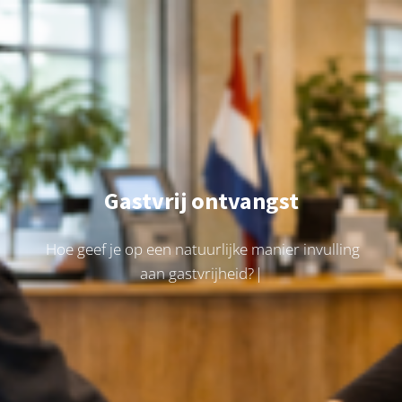
Gastvrij ontvangst
H
o
e
g
e
e
f
j
e
o
p
e
e
n
n
a
t
u
u
r
l
i
j
k
e
m
a
n
i
e
r
i
n
v
u
l
l
i
n
g
a
a
n
g
a
s
t
v
r
i
j
h
e
i
d
?