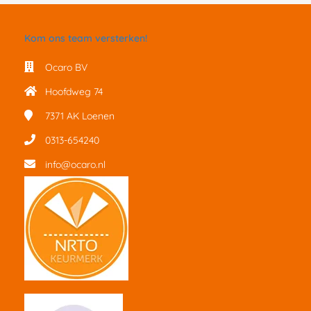
Kom ons team versterken!
Ocaro BV
Hoofdweg 74
7371 AK
Loenen
0313-654240
info@ocaro.nl