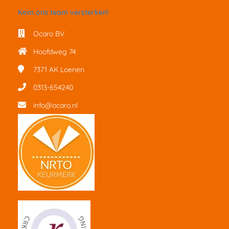
Kom ons team versterken!
Ocaro BV
Hoofdweg 74
7371 AK
Loenen
0313-654240
info@ocaro.nl