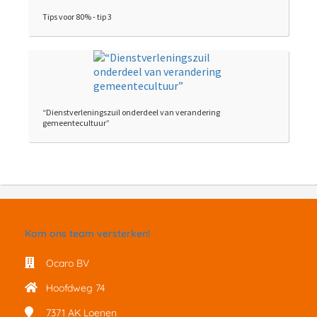
Tips voor 80% - tip 3
“Dienstverleningszuil onderdeel van verandering
gemeentecultuur”
Kom ons team versterken!
Ocaro BV
Hoofdweg 74
7371 AK
Loenen