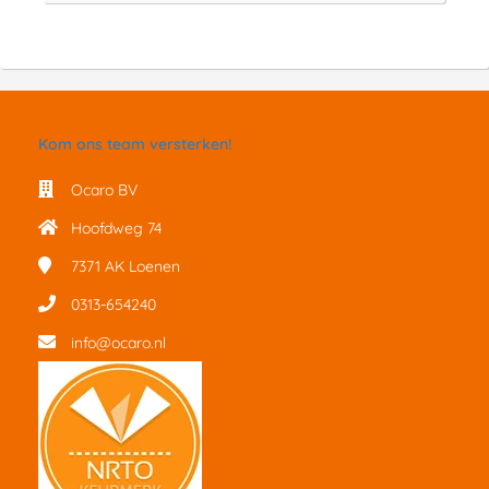
Kom ons team versterken!
Ocaro BV
Hoofdweg 74
7371 AK
Loenen
0313-654240
info@ocaro.nl