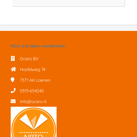
Kom ons team versterken!
Ocaro BV
Hoofdweg 74
7371 AK
Loenen
0313-654240
info@ocaro.nl