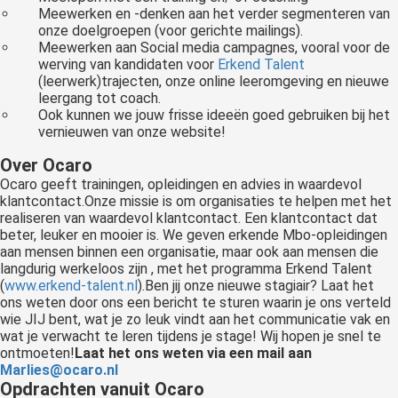
Meewerken en -denken aan het verder segmenteren van
onze doelgroepen (voor gerichte mailings).
Meewerken aan Social media campagnes, vooral voor de
werving van kandidaten voor
Erkend Talent
(leerwerk)trajecten, onze online leeromgeving en nieuwe
leergang tot coach.
Ook kunnen we jouw frisse ideeën goed gebruiken bij het
vernieuwen van onze website!
Over Ocaro
Ocaro geeft trainingen, opleidingen en advies in waardevol
klantcontact.Onze missie is om organisaties te helpen met het
realiseren van waardevol klantcontact. Een klantcontact dat
beter, leuker en mooier is. We geven erkende Mbo-opleidingen
aan mensen binnen een organisatie, maar ook aan mensen die
langdurig werkeloos zijn , met het programma Erkend Talent
(
www.erkend-talent.nl
).Ben jij onze nieuwe stagiair? Laat het
ons weten door ons een bericht te sturen waarin je ons verteld
wie JIJ bent, wat je zo leuk vindt aan het communicatie vak en
wat je verwacht te leren tijdens je stage! Wij hopen je snel te
ontmoeten!
Laat het ons weten via een mail aan
Marlies@ocaro.nl
Opdrachten vanuit Ocaro