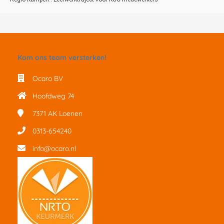
Kom ons team versterken!
Ocaro BV
Hoofdweg 74
7371 AK
Loenen
0313-654240
info@ocaro.nl