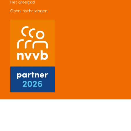
Het groeipad
Open inschrijvingen