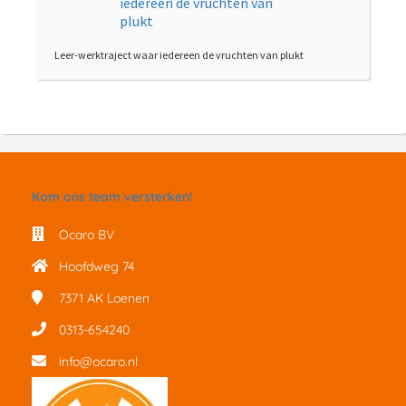
Leer-werktraject waar iedereen de vruchten van plukt
Kom ons team versterken!
Ocaro BV
Hoofdweg 74
7371 AK
Loenen
0313-654240
info@ocaro.nl