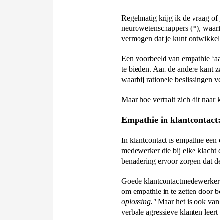
Regelmatig krijg ik de vraag of j
neurowetenschappers
 (*)
, waari
vermogen dat je kunt ontwikkele
Een voorbeeld van empathie ‘aan
te bieden. Aan de andere kant z
waarbij rationele beslissingen ve
Maar hoe vertaalt zich dit naar 
Empathie in klantcontact: 
In klantcontact is empathie een 
medewerker die bij elke klacht di
benadering ervoor zorgen dat de
Goede klantcontactmedewerkers l
om empathie in te zetten door be
oplossing."
 Maar 
het is ook van
verbale agressieve klanten leert