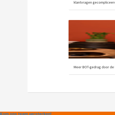
klantvragen gecompliceer
Meer BOT-gedrag door de
Kom ons team versterken!