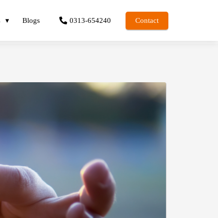
s
Blogs
0313-654240
Contact