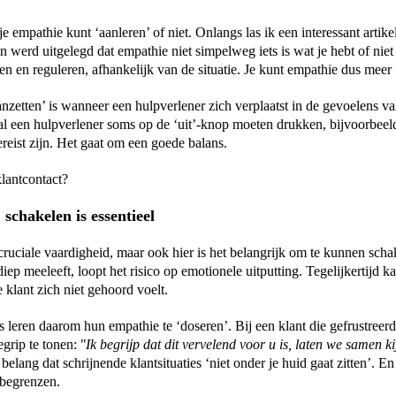
e empathie kunt ‘aanleren’ of niet. Onlangs las ik een interessant artike
n werd uitgelegd dat empathie niet simpelweg iets is wat je hebt of niet 
n en reguleren, afhankelijk van de situatie.
Je kunt empathie 
dus 
meer 
zetten’ is wanneer een hulpverlener zich verplaatst in de gevoelens van
al een 
hulpverlener
 soms op de ‘uit’
-
knop moeten drukken, bijvoorbeeld 
reist zijn.
 Het gaat om een goede balans.
klantcontact?
schakelen is essentieel
cruciale vaardigheid, maar ook hier is het belangrijk om te kunnen scha
ep meeleeft, loopt het risico op emotionele uitputting. Tegelijkertijd kan
 klant zich niet gehoord voelt.
eren daarom hun empathie te ‘doseren’. Bij een klant die gefrustreerd i
grip te tonen: 
"Ik begrijp dat dit vervelend voor u is, laten we samen ki
 belang dat schrijnende klantsituaties ‘niet onder je huid gaat zitten
’. En
 begrenzen. 