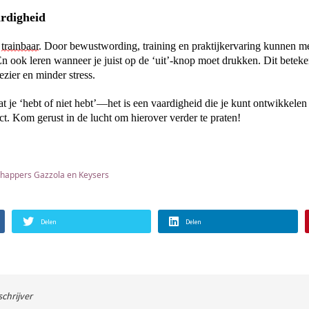
ardigheid
 
trainbaar
. Door bewustwording, training en praktijkervaring kunnen me
n ook leren wanneer je juist op de ‘uit’-knop moet drukken. 
Dit beteken
zier en minder stress.
at je ‘hebt of niet hebt’—het is een vaardigheid die je kunt ontwikkelen 
ct.
 Kom gerust i
n 
de
 l
ucht om hierover verder te praten! 
happers Gazzola en Keysers
Delen
Delen
schrijver