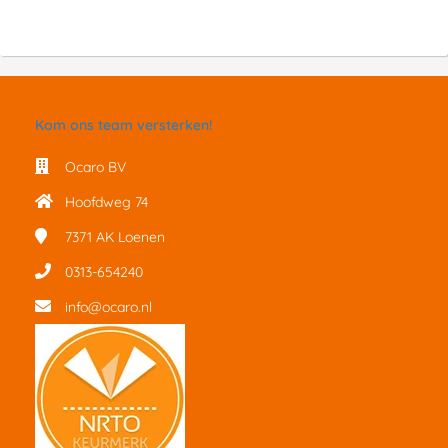
Kom ons team versterken!
Ocaro BV
Hoofdweg 74
7371 AK
Loenen
0313-654240
info@ocaro.nl