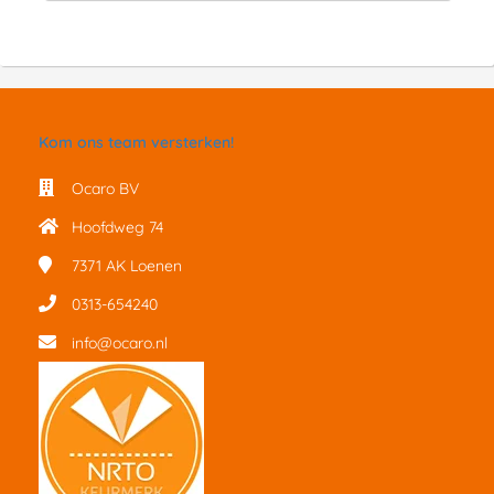
Kom ons team versterken!
Ocaro BV
Hoofdweg 74
7371 AK
Loenen
0313-654240
info@ocaro.nl