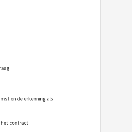
raag.
omst en de erkenning als
 het contract