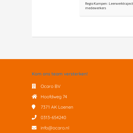
Regio Kampen : Leerwerktraject
medewerkers
Kom ons team versterken!
Ocaro BV
Hoofdweg 74
7371 AK
Loenen
0313-654240
info@ocaro.nl