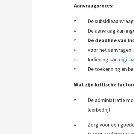
Aanvraagproces
:
De subsidieaanvraag
De aanvraag kan ing
De deadline van in
Voor het aanvragen 
Indiening kan
digitaa
De toekenning en bet
Wat zijn
k
ritische factor
De administratie mo
leerbedrijf.
Zorg voor een goede