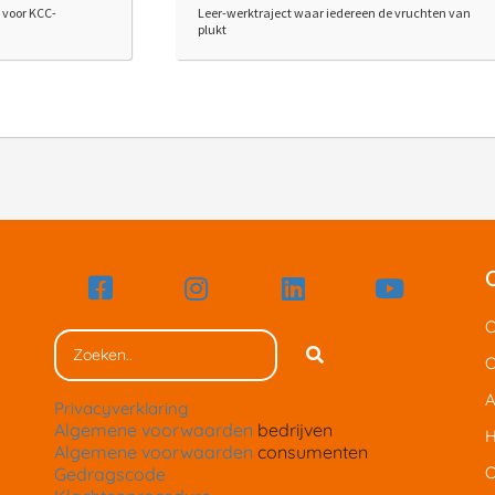
 voor KCC-
Leer-werktraject waar iedereen de vruchten van
plukt
O
O
A
Privacyverklaring
Algemene voorwaarden
bedrijven
H
Algemene voorwaarden
consumenten
O
Gedragscode