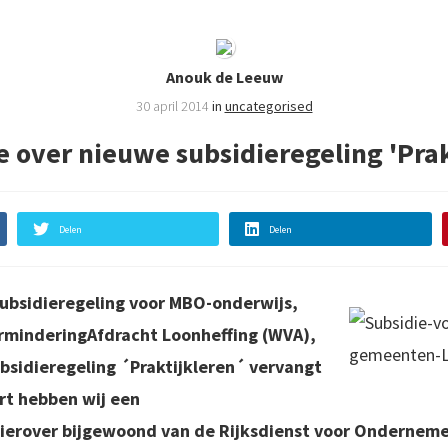
Anouk de Leeuw
30 april 2014
in
uncategorised
e over nieuwe subsidieregeling 'Prak
Delen
Delen
 subsidieregeling voor MBO-onderwijs,
rminderingAfdracht Loonheffing (WVA),
bsidieregeling ´Praktijkleren´ vervangt
rt hebben wij een
ierover bijgewoond van de Rijksdienst voor Ondernem