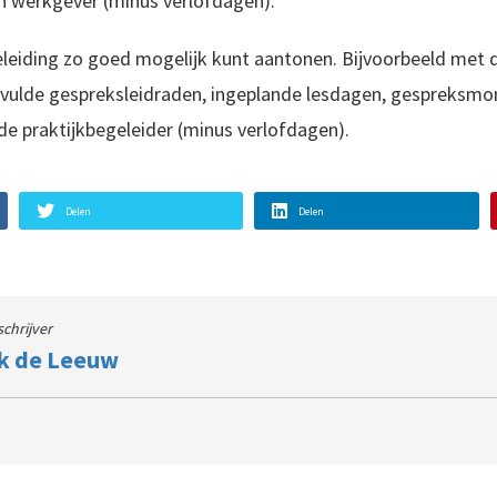
 werkgever (minus verlofdagen).
eleiding zo goed mogelijk kunt aantonen. Bijvoorbeeld met 
evulde gespreksleidraden, ingeplande lesdagen, gespreksm
e praktijkbegeleider (minus verlofdagen).
Delen
Delen
schrijver
k de Leeuw