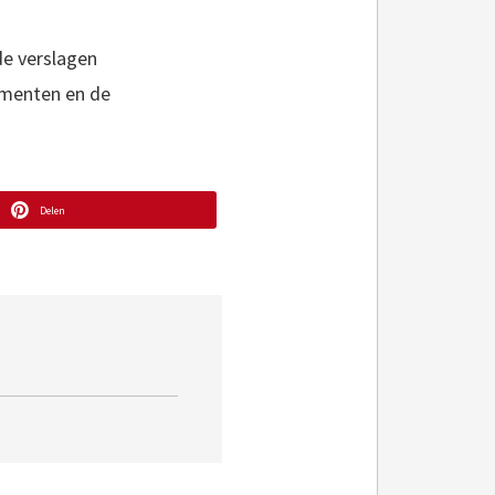
de verslagen
omenten en de
Delen