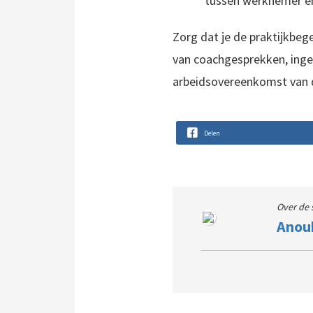
tussen werknemer en
Zorg dat je de praktijkbeg
van coachgesprekken, ing
arbeidsovereenkomst van d
Delen
Over de 
Anou