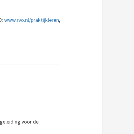
O:
www.rvo.nl/praktijkleren
,
geleiding voor de