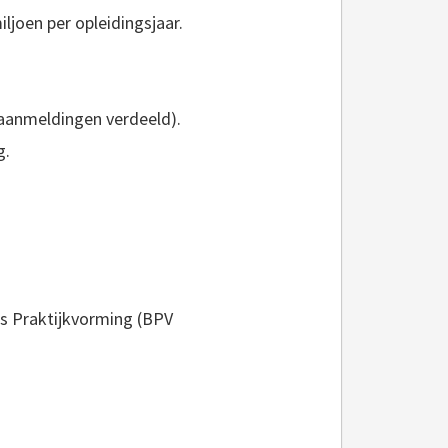
ljoen per opleidingsjaar.
 aanmeldingen verdeeld).
g.
ps Praktijkvorming (BPV