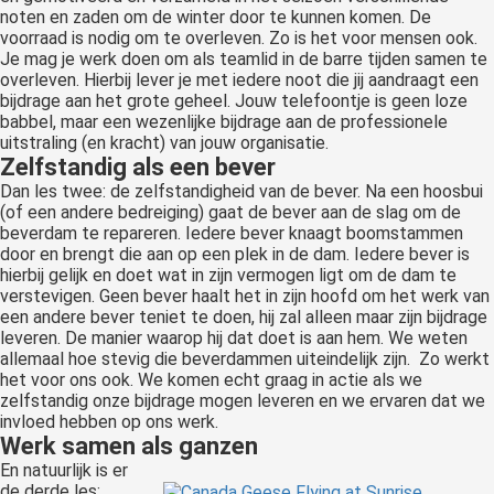
noten en zaden om de winter door te kunnen komen. De
voorraad is nodig om te overleven. Zo is het voor mensen ook.
Je mag je werk doen om als teamlid in de barre tijden samen te
overleven. Hierbij lever je met iedere noot die jij aandraagt een
bijdrage aan het grote geheel. Jouw telefoontje is geen loze
babbel, maar een wezenlijke bijdrage aan de professionele
uitstraling (en kracht) van jouw organisatie.
Zelfstandig als een bever
Dan les twee: de zelfstandigheid van de bever. Na een hoosbui
(of een andere bedreiging) gaat de bever aan de slag om de
beverdam te repareren. Iedere bever knaagt boomstammen
door en brengt die aan op een plek in de dam. Iedere bever is
hierbij gelijk en doet wat in zijn vermogen ligt om de dam te
verstevigen. Geen bever haalt het in zijn hoofd om het werk van
een andere bever teniet te doen, hij zal alleen maar zijn bijdrage
leveren. De manier waarop hij dat doet is aan hem. We weten
allemaal hoe stevig die beverdammen uiteindelijk zijn. Zo werkt
het voor ons ook. We komen echt graag in actie als we
zelfstandig onze bijdrage mogen leveren en we ervaren dat we
invloed hebben op ons werk.
Werk samen als ganzen
En natuurlijk is er
de derde les: