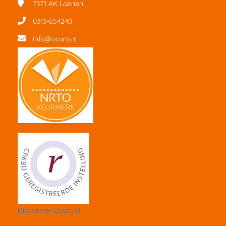
7371 AK
Loenen
0313-654240
info@ocaro.nl
Disclaimer Ocaro.nl