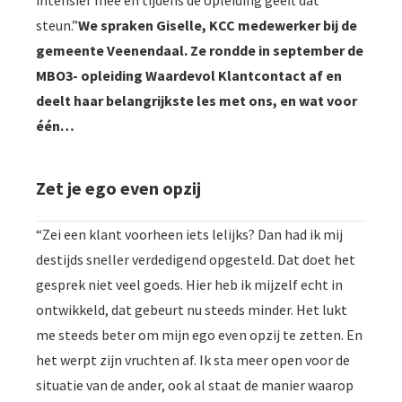
intensief mee en tijdens de opleiding geeft dat
steun.”
We spraken Giselle, KCC medewerker bij de
gemeente Veenendaal. Ze rondde in september de
MBO3- opleiding Waardevol Klantcontact af en
deelt haar belangrijkste les met ons, en wat voor
één…
Zet je ego even opzij
“Zei een klant voorheen iets lelijks? Dan had ik mij
destijds sneller verdedigend opgesteld. Dat doet het
gesprek niet veel goeds. Hier heb ik mijzelf echt in
ontwikkeld, dat gebeurt nu steeds minder. Het lukt
me steeds beter om mijn ego even opzij te zetten. En
het werpt zijn vruchten af. Ik sta meer open voor de
situatie van de ander, ook al staat de manier waarop