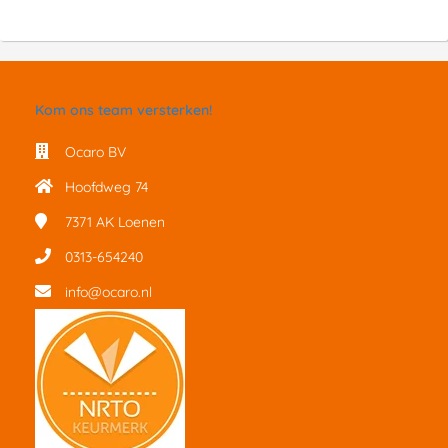
Kom ons team versterken!
Ocaro BV
Hoofdweg 74
7371 AK
Loenen
0313-654240
info@ocaro.nl