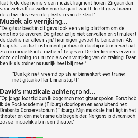
laat ik de deelnemers een muziekfragment horen. Zij gaan dan
voor zichzelf na welke emotie geuit wordt. In dit geval neemt
de gitaar dus even de plaats in van de klant.”
Muziek als verrijking...
“De gitaar biedt in dit geval ook een veilig platform om de
emoties te ervaren. De gitaar zal je niet aanvallen en stimuleert
de deelnemer alleen zijn/ haar eigen gevoel te benoemen. Als
bespeler van het instrument probeer ik daarbij ook non-verbaal
zo min mogelijk informatie af te geven. De deelnemers ervaren
deze oefening tot nu toe als een verrijking van de training. Daar
ben ik als trainer natuurlijk heel blij mee.”
“Dus kijk niet vreemd op als er binnenkort een trainer
met gitaarkoffer binnenstapt!”
David’s muzikale achtergrond...
“Op jonge leeftijd ben ik begonnen met gitaar spelen. Eerst heb
ik de Rockacademie (Tilburg) doorlopen en aansluitend het
Brabants Conservatorium (Tilburg). Mijn muzikale hart ligt in het
theater en dan met name als begeleider. Nergens is dynamisch
zoveel mogelijk als in een theater.”