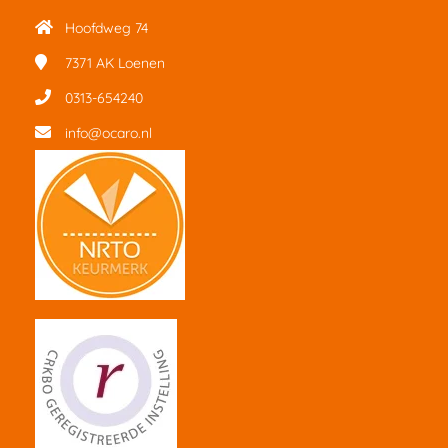
Hoofdweg 74
7371 AK
Loenen
0313-654240
info@ocaro.nl