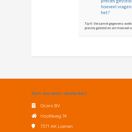
Tip 4 : Verzamel gegevens: wel
precies gesteld en om hoeveel 
Kom ons team versterken!
Ocaro BV
Hoofdweg 74
7371 AK
Loenen