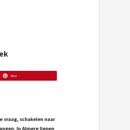
lek
Delen
de vraag, schakelen naar
angen. In Almere liepen