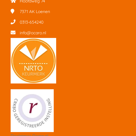
Hoofdweg 74
7371 AK
Loenen
0313-654240
info@ocaro.nl