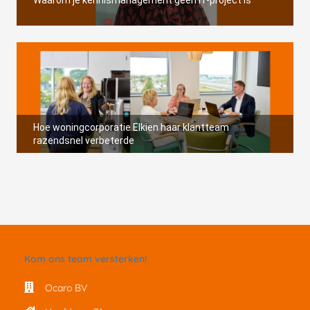
Waarom je kennismanagement geen IT-project is
Hoe woningcorporatie Elkien haar klantteam
razendsnel verbeterde
Kom ons team versterken!
Ocaro BV